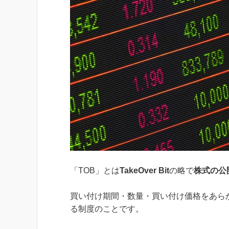
「TOB」とは
TakeOver Bit
の略で
株式の公
買い付け期間・数量・買い付け価格をあら
る制度のことです。